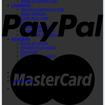
Stage à Ploërmel (56)
Législation
Test psychotechnique 85€
Visite médicale
Code de la route
Permis B
Permis probatoire
Consulter ses points
Simuler son alcoolémie
Infractions
Excès de vitesse
Alcoolémie au volant
Feu rouge
Téléphone au volant
Stupéfiants
Conduite sans permis
Connexion
Panier /
0,00
€