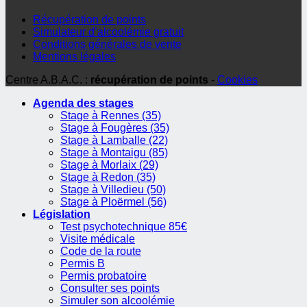
Récupération de points
Simulateur d’alcoolémie gratuit
Conditions générales de vente
Mentions légales
Centre A.B.A.C. :
récupération de points
-
Cookies
Agenda des stages
Stage à Rennes (35)
Stage à Fougères (35)
Stage à Lamballe (22)
Stage à Montaigu (85)
Stage à Morlaix (29)
Stage à Redon (35)
Stage à Villedieu (50)
Stage à Ploërmel (56)
Législation
Test psychotechnique 85€
Visite médicale
Code de la route
Permis B
Permis probatoire
Consulter ses points
Simuler son alcoolémie