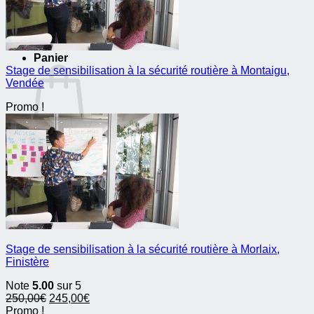
Votre panier est vide.
Retour à la boutique
Panier
Stage de sensibilisation à la sécurité routière à Montaigu,
Vendée
Promo !
Votre panier est vide.
Retour à la boutique
Stage de sensibilisation à la sécurité routière à Morlaix,
Finistère
Note
5.00
sur 5
Le
Le
250,00
€
245,00
€
prix
prix
Promo !