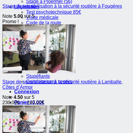
Stage à Ploërmel (56)
Stage de sensibilisation à la sécurité routière à Fougères
Législation
Test psychotechnique 85€
Note
5.00
sur 5
Visite médicale
Promo !
Code de la route
Permis B
Permis probatoire
Consulter ses points
Simuler son alcoolémie
Infractions
Excès de vitesse
Alcoolémie au volant
Feu rouge
Téléphone au volant
Stupéfiants
Conduite sans permis
Stage de sensibilisation à la sécurité routière à Lamballe,
Côtes d’Armor
Connexion
Note
4.50
sur 5
Panier /
0,00
€
Plage
230,00
€
–
240,00
€
de
prix :
230,00€
à
240,00€