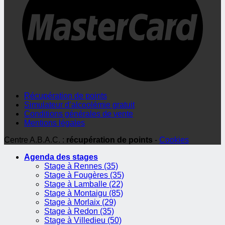
Récupération de points
Simulateur d’alcoolémie gratuit
Conditions générales de vente
Mentions légales
Centre A.B.A.C. :
récupération de points
-
Cookies
Agenda des stages
Stage à Rennes (35)
Stage à Fougères (35)
Stage à Lamballe (22)
Stage à Montaigu (85)
Stage à Morlaix (29)
Stage à Redon (35)
Stage à Villedieu (50)