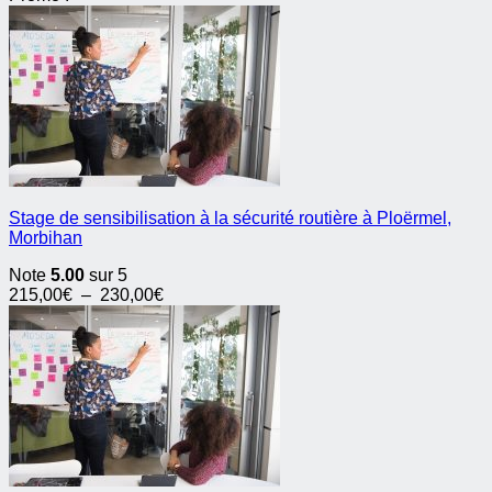
initial
actuel
était :
est :
250,00€.
245,00€.
Stage de sensibilisation à la sécurité routière à Ploërmel,
Morbihan
Note
5.00
sur 5
Plage
215,00
€
–
230,00
€
de
prix :
215,00€
à
230,00€